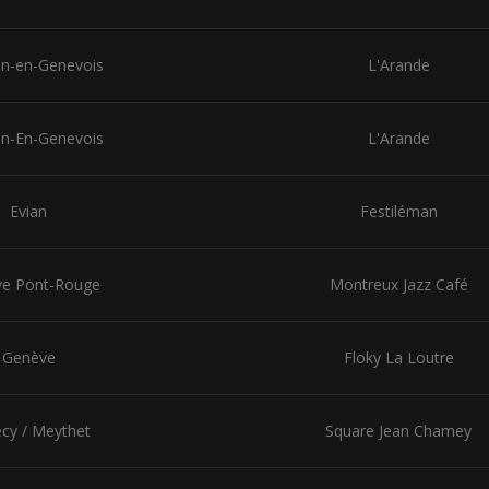
ien-en-Genevois
L'Arande
ien-En-Genevois
L'Arande
Evian
Festiléman
e Pont-Rouge
Montreux Jazz Café
Genève
Floky La Loutre
cy / Meythet
Square Jean Chamey