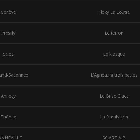
Genève
Floky La Loutre
Presilly
Le terroir
Sciez
Le kiosque
rand-Saconnex
L'Agneau à trois pattes
Annecy
Le Brise Glace
Thônex
La Barakason
ONNEVILLE
SC'ART A B