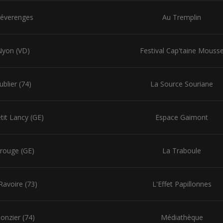
réverenges
Au Tremplin
Nyon (VD)
Festival Cap'taine Mouss
ublier (74)
La Source Souriane
tit Lancy (GE)
Espace Gaimont
rouge (GE)
La Traboule
Ravoire (73)
L'Effet Papillonnes
ionzier (74)
Médiathèque